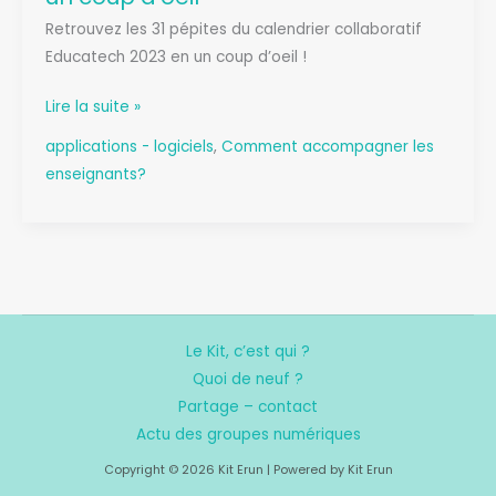
Retrouvez les 31 pépites du calendrier collaboratif
Educatech 2023 en un coup d’oeil !
Pépites
Lire la suite »
d’ERUN
applications - logiciels
,
Comment accompagner les
:
enseignants?
les
ressources
en
un
coup
d’oeil
Le Kit, c’est qui ?
Quoi de neuf ?
Partage – contact
Actu des groupes numériques
Copyright © 2026 Kit Erun | Powered by Kit Erun