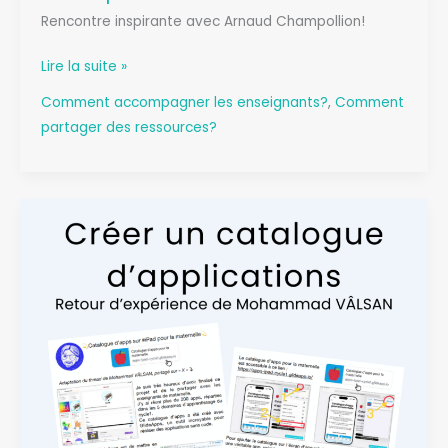
Rencontre inspirante avec Arnaud Champollion!
MADE
Lire la suite »
by
Comment accompagner les enseignants?
,
Comment
ERUN
partager des ressources?
:
Arnaud
Champollion