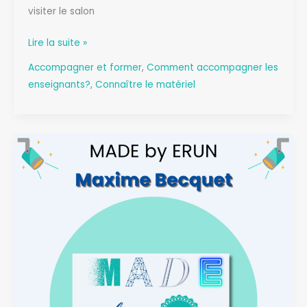
visiter le salon
CALENDRIER
Lire la suite »
DE
Accompagner et former
,
Comment accompagner les
L’APRES
enseignants?
,
Connaître le matériel