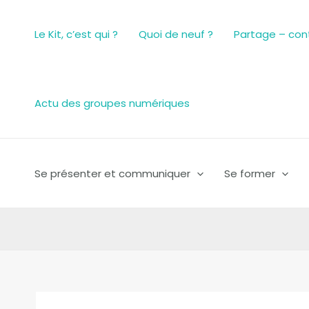
Aller
au
Le Kit, c’est qui ?
Quoi de neuf ?
Partage – con
contenu
Actu des groupes numériques
Se présenter et communiquer
Se former