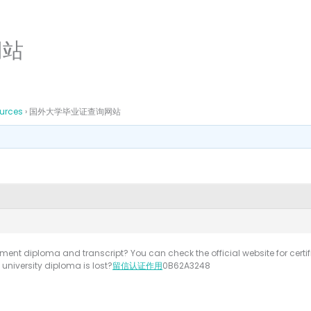
网站
ources
›
国外大学毕业证查询网站
ent diploma and transcript? You can check the official website for certific
university diploma is lost?
留信认证作用
0B62A3248