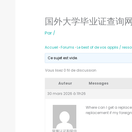
国外大学毕业证查询
Par
/
Accueil
›
Forums
›
Le best of de vos applis / ress
Ce sujet est vide.
Vous lisez 0 fil de discussion
Auteur
Messages
30 mars 2026 à 11h26
Where can I get a replacem
replacement if my foreign 
留服认证和留信