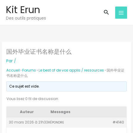
Aller
Kit Erun
au
Recherche
Des outils pratiques
contenu
国外毕业证书名称是什么
Par
/
Accueil
›
Forums
›
Le best of de vos applis / ressources
›
国外毕业证
书名称是什么
Ce sujet est vide.
Vous lisez 0 fil de discussion
Auteur
Messages
30 mars 2026 à 21h33
#4140
RÉPONDRE