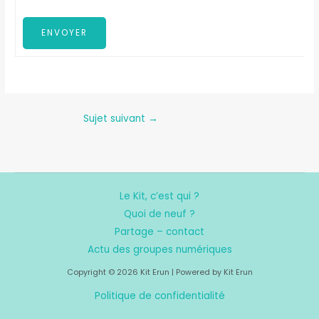
ENVOYER
Sujet suivant
→
Le Kit, c’est qui ?
Quoi de neuf ?
Partage – contact
Actu des groupes numériques
Copyright © 2026 Kit Erun | Powered by Kit Erun
Politique de confidentialité