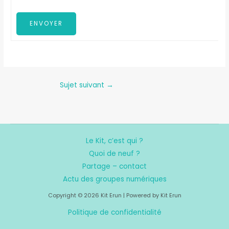
ENVOYER
Sujet suivant
→
Le Kit, c’est qui ?
Quoi de neuf ?
Partage – contact
Actu des groupes numériques
Copyright © 2026 Kit Erun | Powered by Kit Erun
Politique de confidentialité