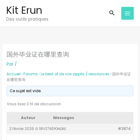
Aller
Kit Erun
au
Recherche
Des outils pratiques
contenu
国外毕业证在哪里查询
Par
/
Accueil
›
Forums
›
Le best of de vos applis / ressources
›
国外毕业证
在哪里查询
Ce sujet est vide.
Vous lisez 0 fil de discussion
Auteur
Messages
2 février 2026 à 18h37
#3874
RÉPONDRE