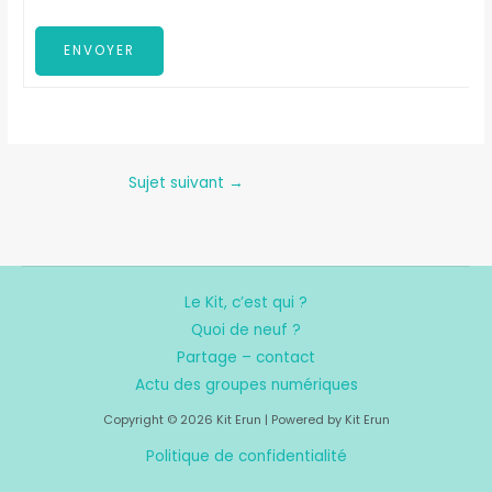
ENVOYER
Sujet suivant
→
Le Kit, c’est qui ?
Quoi de neuf ?
Partage – contact
Actu des groupes numériques
Copyright © 2026 Kit Erun | Powered by Kit Erun
Politique de confidentialité