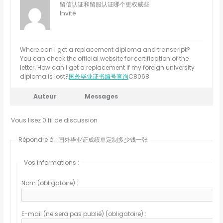
留信认证和留服认证哪个更权威些
Invité
Where can I get a replacement diploma and transcript?
You can check the official website for certification of the
letter. How can I get a replacement if my foreign university
diploma is lost?
国外毕业证书编号查询
C8068
Auteur
Messages
Vous lisez 0 fil de discussion
Répondre à : 国外毕业证成绩单定制多少钱一张
Vos informations :
Nom (obligatoire) :
E-mail (ne sera pas publié) (obligatoire) :