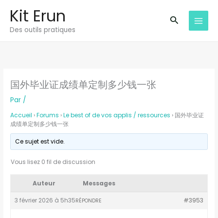
Aller
Kit Erun
au
Recherche
Des outils pratiques
contenu
国外毕业证成绩单定制多少钱一张
Par
/
Accueil
›
Forums
›
Le best of de vos applis / ressources
›
国外毕业证
成绩单定制多少钱一张
Ce sujet est vide.
Vous lisez 0 fil de discussion
Auteur
Messages
3 février 2026 à 5h35
#3953
RÉPONDRE