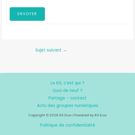
ENVOYER
Sujet suivant
→
Le Kit, c’est qui ?
Quoi de neuf ?
Partage – contact
Actu des groupes numériques
Copyright © 2026 Kit Erun | Powered by Kit Erun
Politique de confidentialité