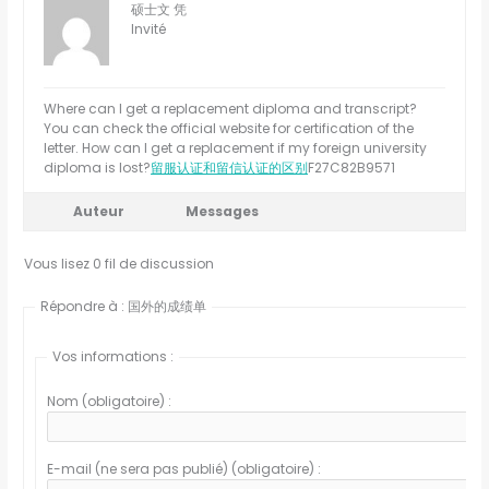
硕士文 凭
Invité
Where can I get a replacement diploma and transcript?
You can check the official website for certification of the
letter. How can I get a replacement if my foreign university
diploma is lost?
留服认证和留信认证的区别
F27C82B9571
Auteur
Messages
Vous lisez 0 fil de discussion
Répondre à : 国外的成绩单
Vos informations :
Nom (obligatoire) :
E-mail (ne sera pas publié) (obligatoire) :