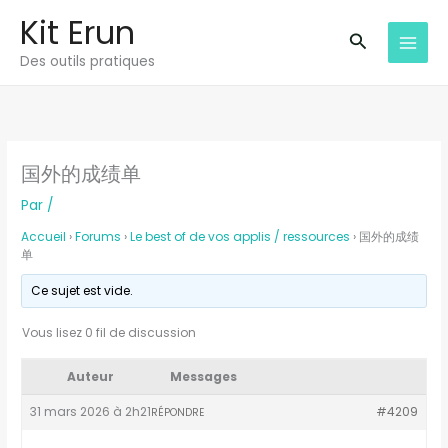
Aller
Kit Erun
au
Recherche
Des outils pratiques
contenu
国外的成绩单
Par
/
Accueil
›
Forums
›
Le best of de vos applis / ressources
›
国外的成绩
单
Ce sujet est vide.
Vous lisez 0 fil de discussion
Auteur
Messages
31 mars 2026 à 2h21
#4209
RÉPONDRE