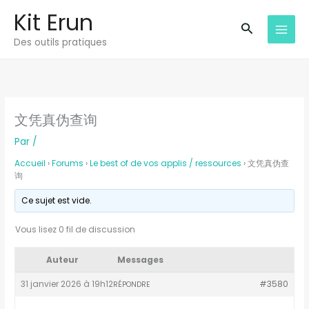
Aller
Kit Erun
au
Recherche
Des outils pratiques
contenu
文凭真伪查询
Par
/
Accueil
›
Forums
›
Le best of de vos applis / ressources
›
文凭真伪查
询
Ce sujet est vide.
Vous lisez 0 fil de discussion
Auteur
Messages
31 janvier 2026 à 19h12
#3580
RÉPONDRE