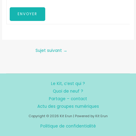
ENVOYER
Sujet suivant
→
Le Kit, c’est qui ?
Quoi de neuf ?
Partage – contact
Actu des groupes numériques
Copyright © 2026 Kit Erun | Powered by Kit Erun
Politique de confidentialité