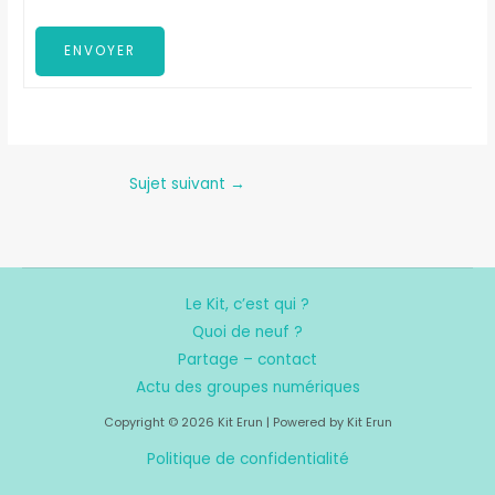
ENVOYER
Sujet suivant
→
Le Kit, c’est qui ?
Quoi de neuf ?
Partage – contact
Actu des groupes numériques
Copyright © 2026 Kit Erun | Powered by Kit Erun
Politique de confidentialité