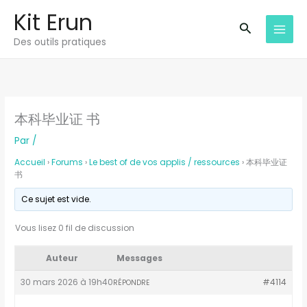
Aller
Kit Erun
au
Recherche
Des outils pratiques
contenu
本科毕业证 书
Par
/
Accueil
›
Forums
›
Le best of de vos applis / ressources
›
本科毕业证
书
Ce sujet est vide.
Vous lisez 0 fil de discussion
Auteur
Messages
30 mars 2026 à 19h40
#4114
RÉPONDRE