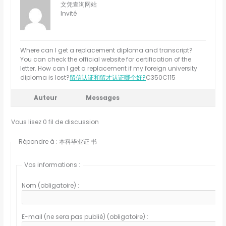
文凭查询网站
Invité
Where can I get a replacement diploma and transcript?
You can check the official website for certification of the
letter. How can I get a replacement if my foreign university
diploma is lost?
留信认证和留才认证哪个好?
C350C115
Auteur
Messages
Vous lisez 0 fil de discussion
Répondre à : 本科毕业证 书
Vos informations :
Nom (obligatoire) :
E-mail (ne sera pas publié) (obligatoire) :