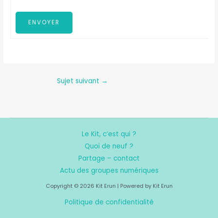
ENVOYER
Sujet suivant
→
Le Kit, c’est qui ?
Quoi de neuf ?
Partage – contact
Actu des groupes numériques
Copyright © 2026 Kit Erun | Powered by Kit Erun
Politique de confidentialité