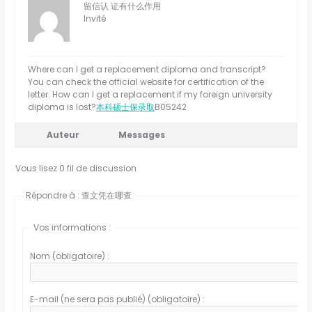
留信认 证有什么作用
Invité
Where can I get a replacement diploma and transcript?
You can check the official website for certification of the
letter. How can I get a replacement if my foreign university
diploma is lost?
本科硕士保录取
B05242
Auteur
Messages
Vous lisez 0 fil de discussion
Répondre à : 查文凭在哪查
Vos informations :
Nom (obligatoire) :
E-mail (ne sera pas publié) (obligatoire) :