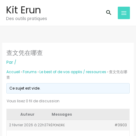
Aller
Kit Erun
au
Recherche
Des outils pratiques
contenu
查文凭在哪查
Par
/
Accueil
›
Forums
›
Le best of de vos applis / ressources
›
查文凭在哪
查
Ce sujet est vide.
Vous lisez 0 fil de discussion
Auteur
Messages
2 février 2026 à 22h37
#3903
RÉPONDRE