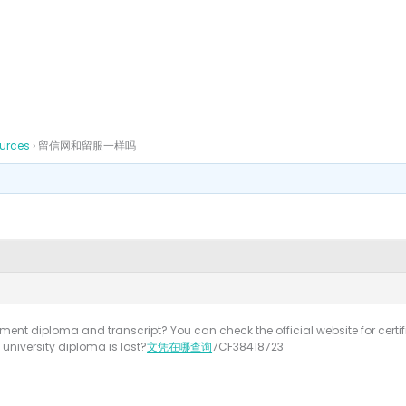
ources
›
留信网和留服一样吗
ent diploma and transcript? You can check the official website for certific
university diploma is lost?
文凭在哪查询
7CF38418723