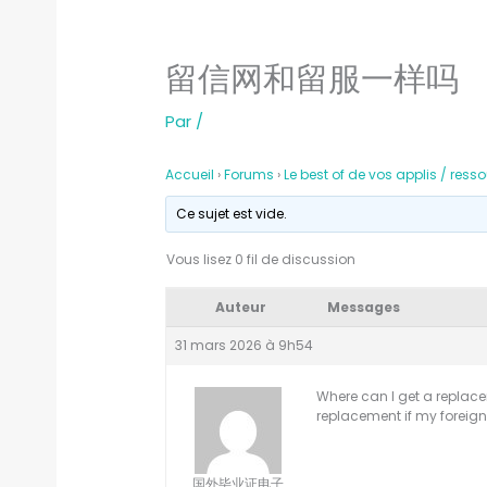
留信网和留服一样吗
Par
/
Accueil
›
Forums
›
Le best of de vos applis / ress
Ce sujet est vide.
Vous lisez 0 fil de discussion
Auteur
Messages
31 mars 2026 à 9h54
Where can I get a replacem
replacement if my foreign 
国外毕业证电子