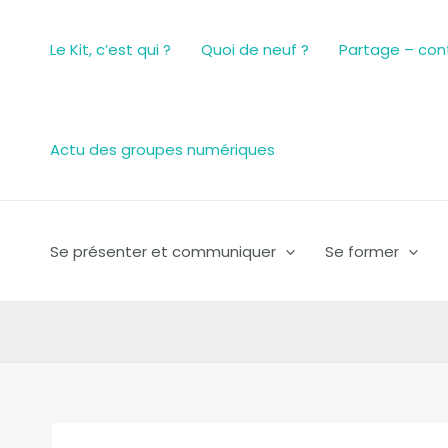
Aller
au
Le Kit, c’est qui ?
Quoi de neuf ?
Partage – con
contenu
Actu des groupes numériques
Se présenter et communiquer
Se former