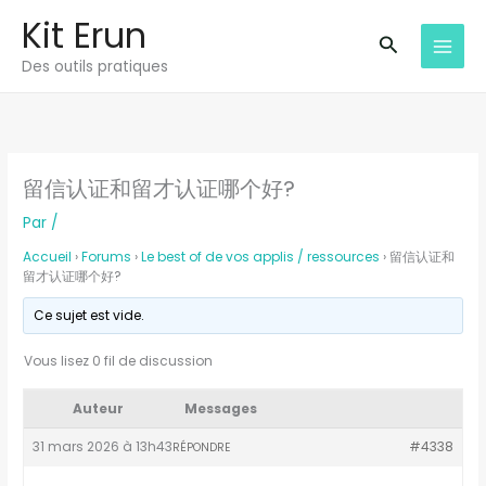
Aller
Kit Erun
au
Recherche
Des outils pratiques
contenu
留信认证和留才认证哪个好?
Par
/
Accueil
›
Forums
›
Le best of de vos applis / ressources
›
留信认证和
留才认证哪个好?
Ce sujet est vide.
Vous lisez 0 fil de discussion
Auteur
Messages
31 mars 2026 à 13h43
#4338
RÉPONDRE