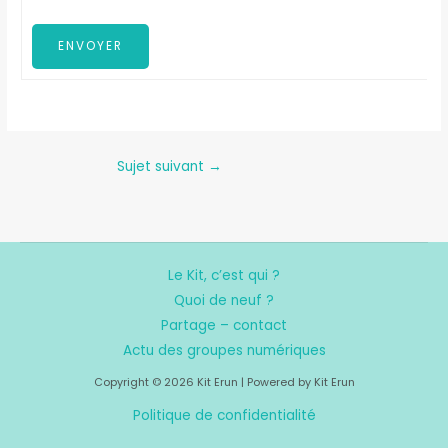
ENVOYER
Sujet suivant
→
Le Kit, c’est qui ?
Quoi de neuf ?
Partage – contact
Actu des groupes numériques
Copyright © 2026 Kit Erun | Powered by Kit Erun
Politique de confidentialité