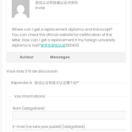
留信认证和留服认证冲突吗
Invité
Where can I get a replacement diploma and transcript?
You can check the official website for certification of the
letter. How can I get a replacement if my foreign university
diploma is lost?
留学生留信认证
5EE1432
Auteur
Messages
Vous lisez 0 fil de discussion
Répondre à : 留信认证和留才认证哪个好?
Vos informations :
Nom (obligatoire) :
E-mail (ne sera pas publié) (obligatoire) :