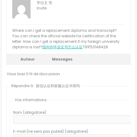
学位文 凭
Invité
Where can I get a replacement diploma and transcript?
You can check the official website for certification of the
letter. How can I get a replacement if my foreign university
diploma is lost?
国外的毕业证书怎么认证
791F531A8428
Auteur
Messages
Vous lisez 0 fil de discussion
Répondre à : 留信认证和留服认证冲突吗
Vos informations :
Nom (obligatoire) :
E-mail (ne sera pas publié) (obligatoire) :