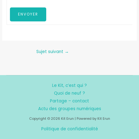
ENVOYER
Sujet suivant
→
Le Kit, c’est qui ?
Quoi de neuf ?
Partage – contact
Actu des groupes numériques
Copyright © 2026 Kit Erun | Powered by Kit Erun
Politique de confidentialité