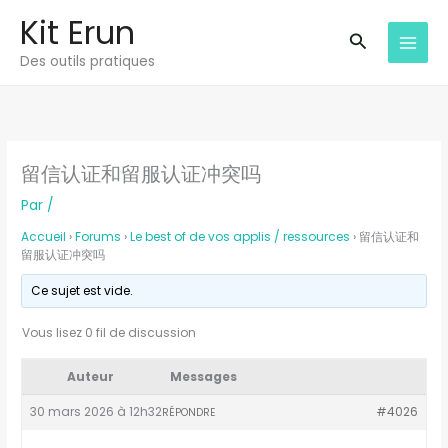
Aller
Kit Erun
au
Recherche
Des outils pratiques
contenu
留信认证和留服认证冲突吗
Par
/
Accueil
›
Forums
›
Le best of de vos applis / ressources
›
留信认证和
留服认证冲突吗
Ce sujet est vide.
Vous lisez 0 fil de discussion
Auteur
Messages
30 mars 2026 à 12h32
#4026
RÉPONDRE