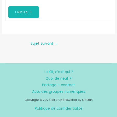
ENVOYER
Sujet suivant
→
Le Kit, c’est qui ?
Quoi de neuf ?
Partage – contact
Actu des groupes numériques
Copyright © 2026 Kit Erun | Powered by Kit Erun
Politique de confidentialité