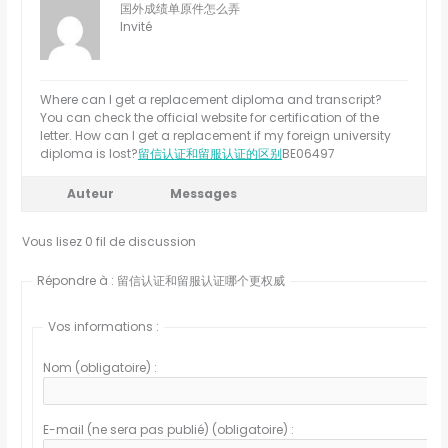
国外成绩单原件怎么弄
Invité
Where can I get a replacement diploma and transcript?
You can check the official website for certification of the
letter. How can I get a replacement if my foreign university
diploma is lost?
留信认证和留服认证的区别
BE06497
Auteur
Messages
Vous lisez 0 fil de discussion
Répondre à : 留信认证和留服认证哪个更权威
Vos informations :
Nom (obligatoire) :
E-mail (ne sera pas publié) (obligatoire) :