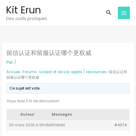
Aller
Kit Erun
au
Recherche
Des outils pratiques
contenu
留信认证和留服认证哪个更权威
Par
/
Accueil
›
Forums
›
Le best of de vos applis / ressources
›
留信认证和
留服认证哪个更权威
Ce sujet est vide.
Vous lisez 0 fil de discussion
Auteur
Messages
30 mars 2026 à 16h16
#4074
RÉPONDRE