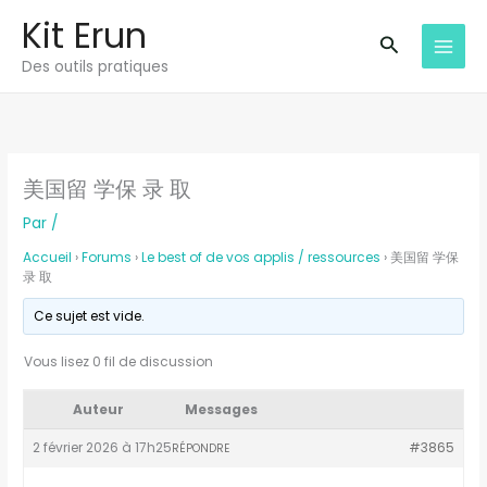
Aller
Kit Erun
au
Recherche
Des outils pratiques
contenu
美国留 学保 录 取
Par
/
Accueil
›
Forums
›
Le best of de vos applis / ressources
›
美国留 学保
录 取
Ce sujet est vide.
Vous lisez 0 fil de discussion
Auteur
Messages
2 février 2026 à 17h25
#3865
RÉPONDRE