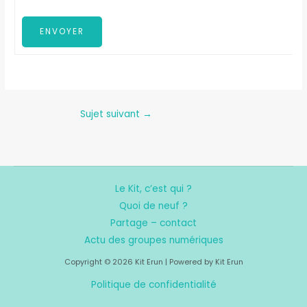
ENVOYER
Sujet suivant
→
Le Kit, c’est qui ?
Quoi de neuf ?
Partage – contact
Actu des groupes numériques
Copyright © 2026 Kit Erun | Powered by Kit Erun
Politique de confidentialité