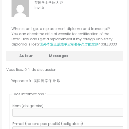
英国学士学位认 证
Invité
Where can I get a replacement diploma and transcript?
You can check the official website for certification of the
letter. How can I get a replacement if my foreign university
diploma is lost?
国外毕业证成绩单定制要多久才能拿到
403EE8333
Auteur
Messages
Vous lisez 0 fil de discussion
Répondre à : 美国留 学保 录 取
Vos informations :
Nom (obligatoire) :
E-mail (ne sera pas publié) (obligatoire) :